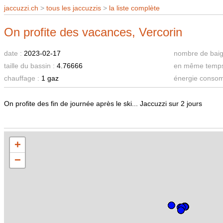
jaccuzzi.ch
>
tous les jaccuzzis
>
la liste complète
On profite des vacances, Vercorin
date :
2023-02-17
nombre de baig
taille du bassin :
4.76666
en même temps
chauffage :
1 gaz
énergie conso
On profite des fin de journée après le ski... Jaccuzzi sur 2 jours
+
−