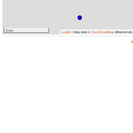
2 km
| Map data ©
Mitwirkende
Leaflet
OpenStreetMap
a