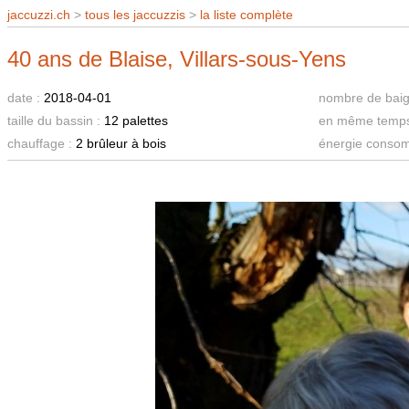
jaccuzzi.ch
>
tous les jaccuzzis
>
la liste complète
40 ans de Blaise, Villars-sous-Yens
date :
2018-04-01
nombre de baig
taille du bassin :
12 palettes
en même temps
chauffage :
2 brûleur à bois
énergie conso