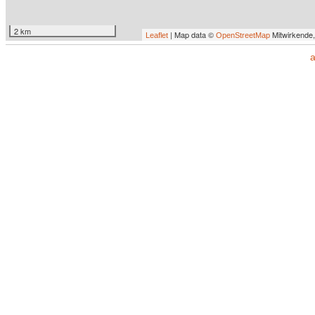
2 km
| Map data ©
Mitwirkende
Leaflet
OpenStreetMap
a