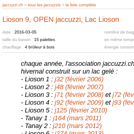
jaccuzzi.ch
>
tous les jaccuzzis
>
la liste complète
Lioson 9, OPEN jaccuzzi, Lac Lioson
date :
2016-03-05
nombre de baig
taille du bassin :
15 palettes
en même temps 
chauffage :
4 brûleur à bois
énergie conso
chaque année, l'association jaccuzzi.
hivernal construit sur un lac gelé :
- Lioson 1 :
j32 (février 2006)
- Lioson 2 :
j48 (février 2007)
- Lioson 3 :
j71 (février 2008)
et
j72 (fé
- Lioson 4 :
j92 (février 2009)
et
j93 (fé
- Lioson 5 :
j125 (février 2010)
- Tanay 1 :
j164 (mars 2011)
- Tanay 2 :
j210 (mars 2012)
- Lioson 6 :
j274 (mars 2013)