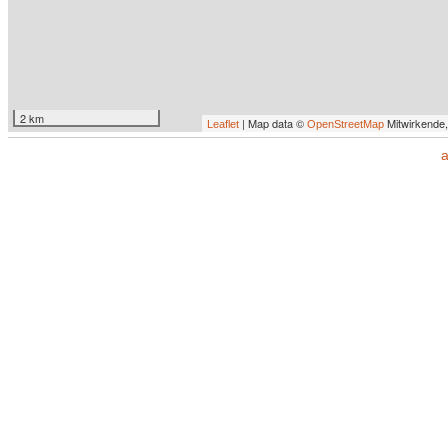
2 km
| Map data ©
Mitwirkende
Leaflet
OpenStreetMap
a