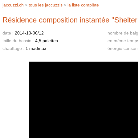
jaccuzzi.ch
>
tous les jaccuzzis
>
la liste complète
Résidence composition instantée "Shelter
date :
2014-10-06/12
nombre de baig
taille du bassin :
4,5 palettes
en même temps
chauffage :
1 madmax
énergie conso