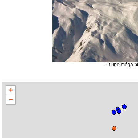
Et une méga ph
+
−