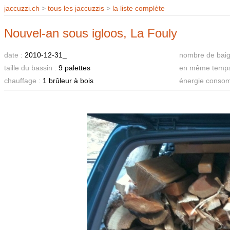
jaccuzzi.ch
>
tous les jaccuzzis
>
la liste complète
Nouvel-an sous igloos, La Fouly
date :
2010-12-31_
nombre de baig
taille du bassin :
9 palettes
en même temps
chauffage :
1 brûleur à bois
énergie conso