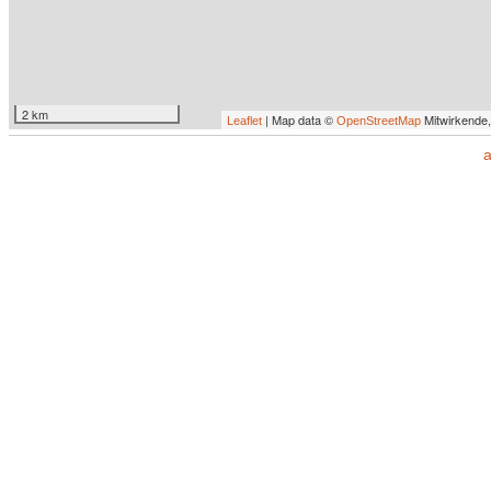
2 km
| Map data ©
Mitwirkende
Leaflet
OpenStreetMap
a