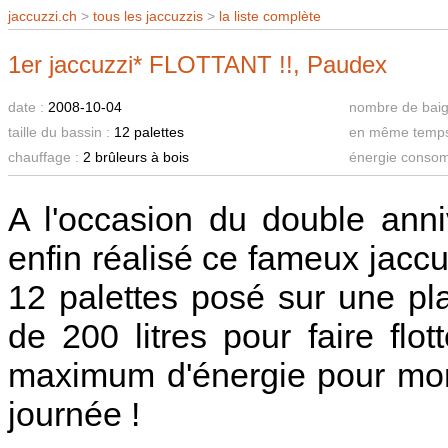
jaccuzzi.ch
>
tous les jaccuzzis
>
la liste complète
1er jaccuzzi* FLOTTANT !!, Paudex
date :
2008-10-04
nombre de baig
taille du bassin :
12 palettes
en même temps 
chauffage :
2 brûleurs à bois
énergie conso
A l'occasion du double anni
enfin réalisé ce fameux jaccuz
12 palettes posé sur une pl
de 200 litres pour faire flott
maximum d'énergie pour mon
journée !